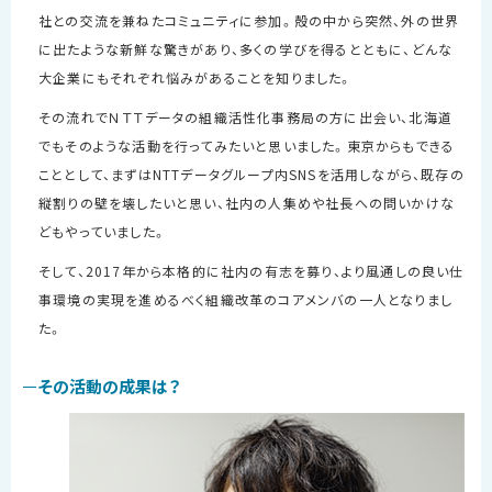
社との交流を兼ねたコミュニティに参加。殻の中から突然、外の世界
に出たような新鮮な驚きがあり、多くの学びを得るとともに、どんな
大企業にもそれぞれ悩みがあることを知りました。
その流れでＮＴＴデータの組織活性化事務局の方に出会い、北海道
でもそのような活動を行ってみたいと思いました。東京からもできる
こととして、まずは
NTT
データグループ内
SNS
を活用しながら、既存の
縦割りの壁を壊したいと思い、社内の人集めや社長への問いかけな
どもやっていました。
そして、
2017
年から本格的に社内の有志を募り、より風通しの良い仕
事環境の実現を進めるべく組織改革のコアメンバの一人となりまし
た。
その活動の成果は？