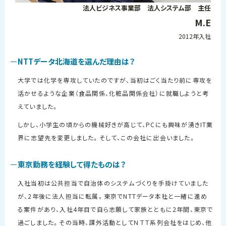
法人ビジネス事業部 法人システム部 主任
M.E
2012年入社
NTTデータ北海道を選んだ理由は？
大学では化学を専攻していたのですが、当初はごく当たり前に専攻を
活かせるような企業（食品関係、化粧品関係会社）に就職しようと考
えていました。
しかし、小学生の頃からの機械好きが高じて、
PC
にも興味が湧き
IT
業
界に志望先を変更しました。そして、この会社に出会いました。
東京勤務を経験して得たものは？
入社当初は公共担当で自治体のシステムづくりを手掛けていました
が、
2
年後に法人担当に転属。東京でNTTデータ本社と一緒に進め
る案件があり、入社
4
年目で自ら志願して家族とともに
2
年間、東京で
過ごしました。その当時、課外活動としてＮＴＴ系列会社をはじめ、他