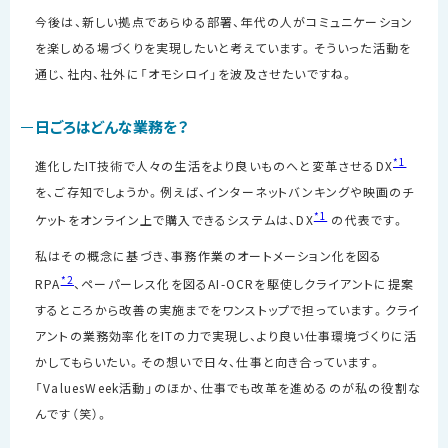
今後は、新しい拠点であらゆる部署、年代の人がコミュニケーション
を楽しめる場づくりを実現したいと考えています。そういった活動を
通じ、社内、社外に「オモシロイ」を波及させたいですね。
日ごろはどんな業務を？
*1
進化した
IT
技術で人々の生活をより良いものへと変革させる
DX
を、ご存知でしょうか。例えば、インターネットバンキングや映画のチ
*1
ケットをオンライン上で購入できるシステムは、
DX
の代表です。
私はその概念に基づき、事務作業のオートメーション化を図る
*2
RPA
、ペーパーレス化を図る
AI-OCR
を駆使しクライアントに提案
するところから改善の実施までをワンストップで担っています。クライ
アントの業務効率化を
IT
の力で実現し、より良い仕事環境づくりに活
かしてもらいたい。その想いで日々、仕事と向き合っています。
「
ValuesWeek
活動」のほか、仕事でも改革を進めるのが私の役割な
んです（笑）。