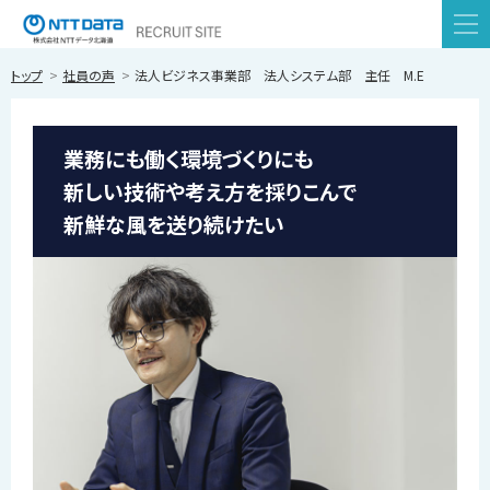
株式会社NTTデータ北海道
本
トップ
社員の声
法人ビジネス事業部 法人システム部 主任 M.E
文
へ
メ
業務にも働く環境づくりにも
ニ
新しい技術や考え方を採りこんで
ュ
新鮮な風を送り続けたい
ー
へ