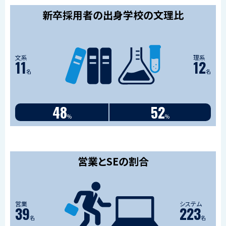
新卒採用者の出身学校の文理比
文系
理系
11
12
名
名
48
52
%
%
営業とSEの割合
営業
システム
39
223
名
名