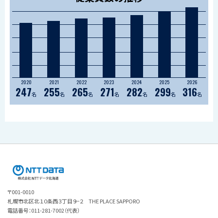
2020
2021
2022
2023
2024
2025
2026
247
255
265
271
282
299
316
名
名
名
名
名
名
名
株式会社NTTデ
〒001-0010
ータ北海道
札幌市北区北１０条西３丁目９−２ THE PLACE SAPPORO
電話番号：011-281-7002（代表）