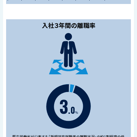
入社３年間の離職率
3
.
0
%
厚生労働省が公表する「新規学卒就職者の離職状況」の
約1割程度の低