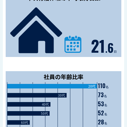
21
.
6
日
社員の年齢比率
110
20代
名
73
30代
名
53
40代
名
52
50代
名
28
60代
名