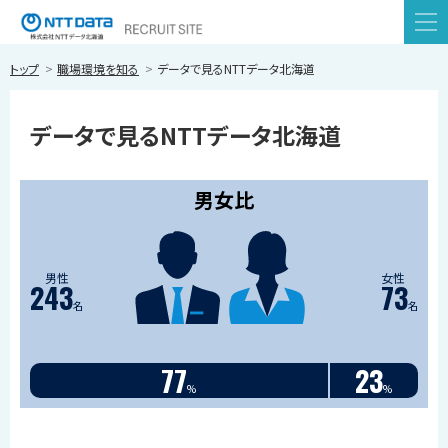
株式会社NTTデータ北海道
本
トップ
職場環境を知る
データで見るNTTデータ北海道
文
へ
データで見るNTTデータ北海道
メ
ニ
ュ
男女比
ー
へ
男性
女性
243
73
名
名
77
23
%
%